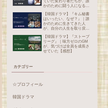
ていた変わり者たちが、誰
かのために闘う人になるま
で【感想】
【韓国ドラマ】『キム秘書
はいったい、なぜ？』｜誰
かのために生きてきた人
が、自分の人生を取り戻し
ていく【感想】
【韓国ドラマ】『ストーブ
リーグ』｜味方ゼロのGM
が、気づけば全員を成長さ
せていた【感想】
カテゴリー
☆プロフィール
韓国ドラマ