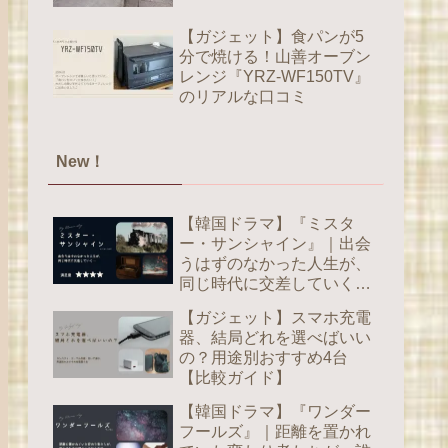
【ガジェット】食パンが5
分で焼ける！山善オーブン
レンジ『YRZ-WF150TV』
のリアルな口コミ
New！
【韓国ドラマ】『ミスタ
ー・サンシャイン』｜出会
うはずのなかった人生が、
同じ時代に交差していく
【感想】
【ガジェット】スマホ充電
器、結局どれを選べばいい
の？用途別おすすめ4台
【比較ガイド】
【韓国ドラマ】『ワンダー
フールズ』｜距離を置かれ