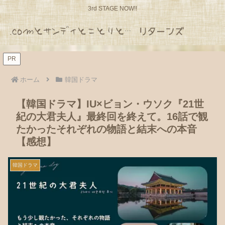
3rd STAGE NOW!!
PR
ホーム
韓国ドラマ
【韓国ドラマ】IU×ビョン・ウソク『21世
紀の大君夫人』最終回を終えて。16話で観
たかったそれぞれの物語と結末への本音
【感想】
韓国ドラマ