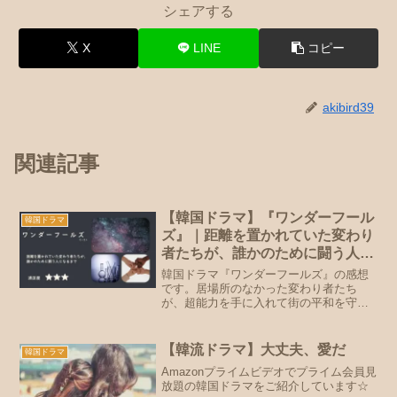
シェアする
X
LINE
コピー
akibird39
関連記事
【韓国ドラマ】『ワンダーフール
韓国ドラマ
ズ』｜距離を置かれていた変わり
者たちが、誰かのために闘う人に
なるまで【感想】
韓国ドラマ『ワンダーフールズ』の感想
です。居場所のなかった変わり者たち
が、超能力を手に入れて街の平和を守る
物語。パク・ウンビン、チャ・ウヌの演
技もあわせてネタバレなしで語ります。
【韓流ドラマ】大丈夫、愛だ
韓国ドラマ
Amazonプライムビデオでプライム会員見
放題の韓国ドラマをご紹介しています☆