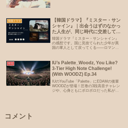
【韓国ドラマ】『ミスター・サン
韓国ドラマ
シャイン』｜出会うはずのなかっ
た人生が、同じ時代に交差してい
く【感想】
韓国ドラマ『ミスター・サンシャイン』
の感想です。国に見捨てられた少年が異
国の軍人として戻ってくる——ロマンス
時代劇の顔をしたヒューマンドラマ。
イ・ビョンホン、キム・テリほか俳優陣
の演技もあわせてネタバレなしで語りま
IU’s Palette_Woodz, You Like?
韓流
す。
3-Tier High Note Challenge!
(With WOODZ) Ep.34
IUのYouTube「Palette」にEDAMの後輩
WOODZが登場！圧巻の3段高音チャレン
ジや、心身ともにボロボロだった私が救
われたIUの温かい言葉「負けるのが好
き」について熱く語ります。4月10日放送
の新ドラマ『パーフェクト・クラウン』
情報も！
コメント