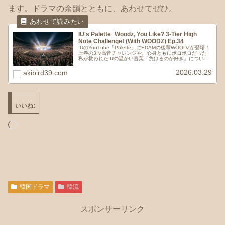
ます。ドラマの余韻とともに、あわせてぜひ。
IU's Palette_Woodz, You Like? 3-Tier High
Note Challenge! (With WOODZ) Ep.34
IUのYouTube「Palette」にEDAMの後輩WOODZが登場！
圧巻の3段高音チャレンジや、心身ともにボロボロだった
私が救われたIUの温かい言葉「負けるのが好き」について
熱く語ります。4月10日放送の新ドラマ『パーフェクト・
クラウン』情報も！
2026.03.29
akibird39.com
いいね:
読
み
込
み
中…
韓国ドラマ
韓流
スポンサーリンク