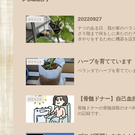
20220927
ひとりごと
ナツのある日、我が家のベラ
ざ５階まで何をしに来たのだ
水やりをするために機器を設置
ハーブを育てています
ひとりごと
ベランダでハーブを育ててい
【骨髄ドナー】自己血
ひとりごと
骨髄ドナーの骨髄採取のオペ
の記録です。