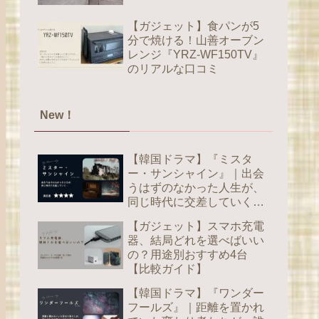
【ガジェット】食パンが5
分で焼ける！山善オーブン
レンジ『YRZ-WF150TV』
のリアルな口コミ
New！
【韓国ドラマ】『ミスタ
ー・サンシャイン』｜出会
うはずのなかった人生が、
同じ時代に交差していく
【感想】
【ガジェット】スマホ充電
器、結局どれを選べばいい
の？用途別おすすめ4台
【比較ガイド】
【韓国ドラマ】『ワンダー
フールズ』｜距離を置かれ