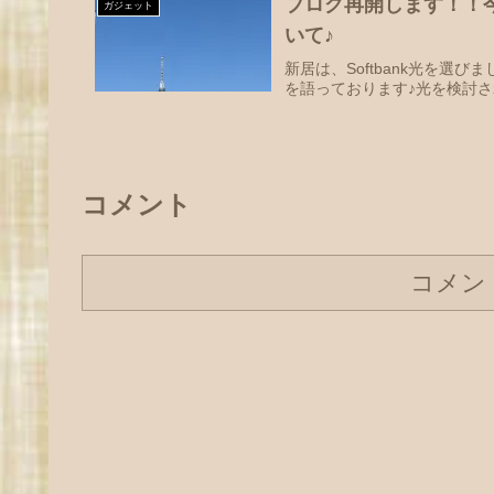
ブログ再開します！！
ガジェット
いて♪
新居は、Softbank光を
を語っております♪光を検討
コメント
コメン