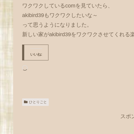
ワクワクしているcomを見ていたら、
akibird39もワクワクしたいな～
って思うようになりました。
新しい家がakibird39をワクワクさせてくれ
いいね:
読
み
込
み
ひとりごと
中…
スポ