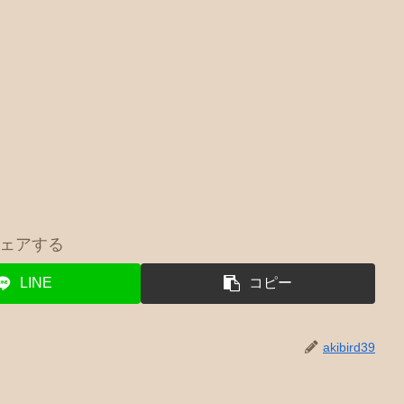
ェアする
LINE
コピー
akibird39