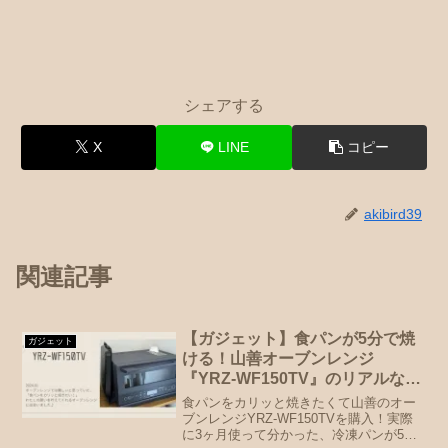
シェアする
X
LINE
コピー
akibird39
関連記事
【ガジェット】食パンが5分で焼
ガジェット
ける！山善オーブンレンジ
『YRZ-WF150TV』のリアルな口
コミ
食パンをカリッと焼きたくて山善のオー
ブンレンジYRZ-WF150TVを購入！実際
に3ヶ月使って分かった、冷凍パンが5分