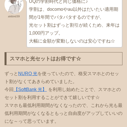
UQの学割時代と同じ価格に♪
学割は、docomoやau以外はだいたい適用期
akibird39
間が1年間でバタバタするのですが、
光セット割はずっと割引が続くため、来年は
1,000円アップ。
大幅に金額が変動しないのは安心ですね☆
スマホと光セットはお得です☆
ずっと
NURO 光
を使っていたので、格安スマホとのセッ
ト割がなくてあきらめていました。
今回
【SoftBank 光】
を利用し始めたことで、スマホとの
セット割を利用することができて嬉しいです☆
スマホも最低利用期間がなくなったので、これから光も最
低利用期間がなくなるともっと自由度がアップしていいの
にな～って思っています。