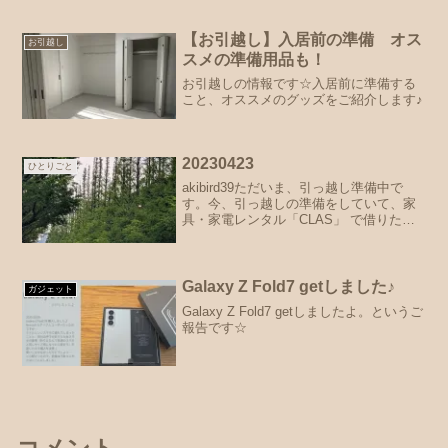
で焼ける感動や、庫内の高さの注意点な
ど、リアルな口コミ・本音レビューをお
届けします。トースト機能重視派は必見
【お引越し】入居前の準備 オス
お引越し
です♪
スメの準備用品も！
お引越しの情報です☆入居前に準備する
こと、オススメのグッズをご紹介します♪
20230423
ひとりごと
akibird39ただいま、引っ越し準備中で
す。今、引っ越しの準備をしていて、家
具・家電レンタル「CLAS」 で借りた家
電を返却したり、変更したりしているの
ですが、ちょうどいい感じに引き継げな
くて、akibird39現在、冷蔵庫なし生活3
日...
Galaxy Z Fold7 getしました♪
ガジェット
Galaxy Z Fold7 getしましたよ。というご
報告です☆