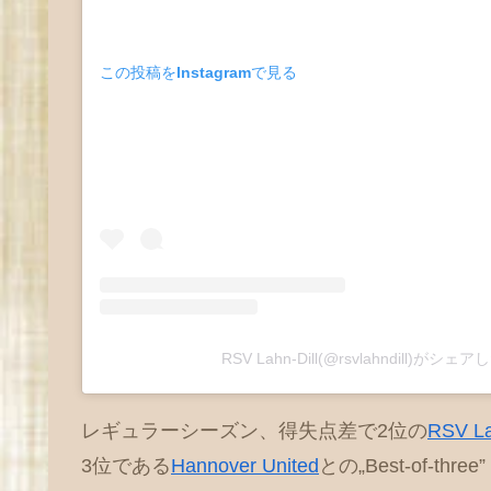
この投稿をInstagramで見る
RSV Lahn-Dill(@rsvlahndill)がシェ
レギュラーシーズン、得失点差で2位の
RSV La
3位である
Hannover United
との„Best-of-t