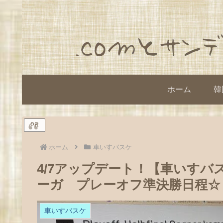
ホーム
韓
PR
ホーム
車いすバスケ
4/7アップデート！【車いす
ーガ プレーオフ準決勝日程☆
車いすバスケ