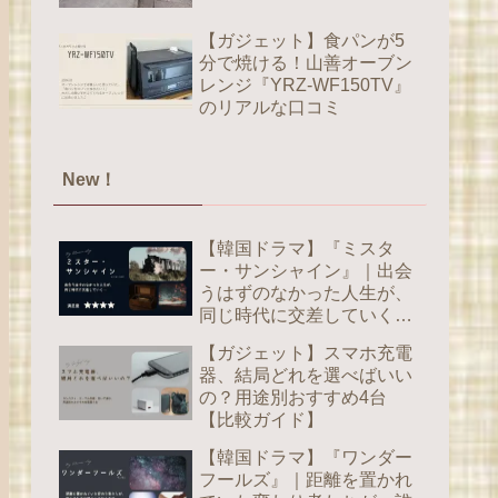
【ガジェット】食パンが5
分で焼ける！山善オーブン
レンジ『YRZ-WF150TV』
のリアルな口コミ
New！
【韓国ドラマ】『ミスタ
ー・サンシャイン』｜出会
うはずのなかった人生が、
同じ時代に交差していく
【感想】
【ガジェット】スマホ充電
器、結局どれを選べばいい
の？用途別おすすめ4台
【比較ガイド】
【韓国ドラマ】『ワンダー
フールズ』｜距離を置かれ