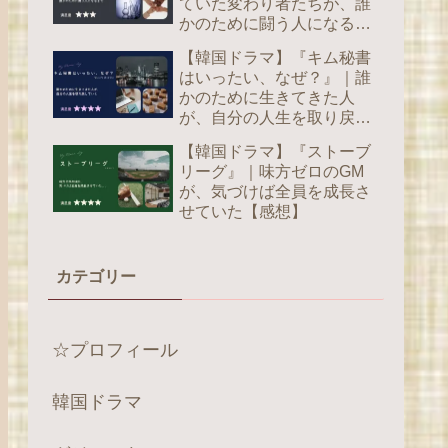
ていた変わり者たちが、誰
かのために闘う人になるま
で【感想】
【韓国ドラマ】『キム秘書
はいったい、なぜ？』｜誰
かのために生きてきた人
が、自分の人生を取り戻し
ていく【感想】
【韓国ドラマ】『ストーブ
リーグ』｜味方ゼロのGM
が、気づけば全員を成長さ
せていた【感想】
カテゴリー
☆プロフィール
韓国ドラマ