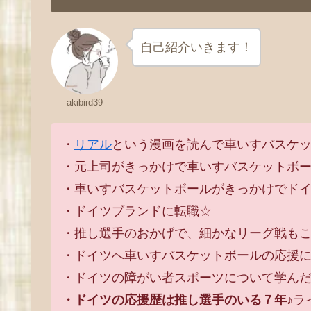
自己紹介いきます！
akibird39
・
リアル
という漫画を読んで車いすバスケ
・元上司がきっかけで車いすバスケットボ
・車いすバスケットボールがきっかけでド
・ドイツブランドに転職☆
・推し選手のおかげで、細かなリーグ戦もこ
・ドイツへ車いすバスケットボールの応援に
・ドイツの障がい者スポーツについて学ん
・ドイツの応援歴は推し選手のいる７年♪
ラ