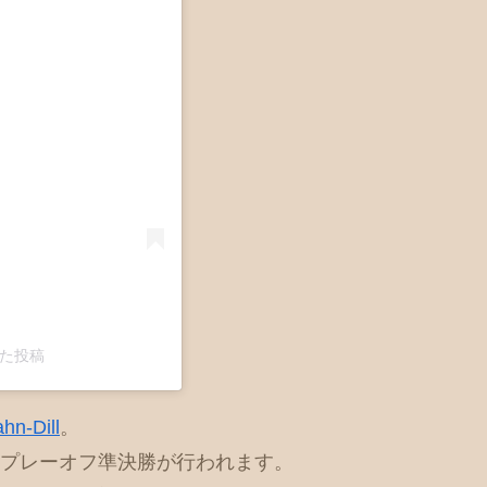
アした投稿
hn-Dill
。
hree” プレーオフ準決勝が行われます。