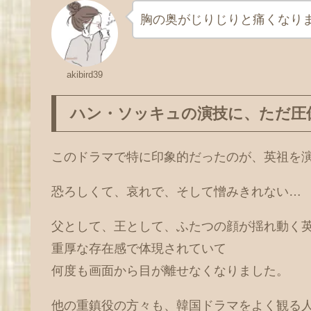
胸の奥がじりじりと痛くなり
akibird39
ハン・ソッキュの演技に、ただ圧
このドラマで特に印象的だったのが、英祖を
恐ろしくて、哀れで、そして憎みきれない…
父として、王として、ふたつの顔が揺れ動く
重厚な存在感で体現されていて
何度も画面から目が離せなくなりました。
他の重鎮役の方々も、韓国ドラマをよく観る