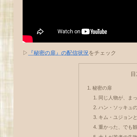
▷
『秘密の扉』の配信状況
をチェック
目
秘密の扉
同じ人物が、ま
ハン・ソッキュ
キム・ユジョン
重かった、でも
大人が若者の失