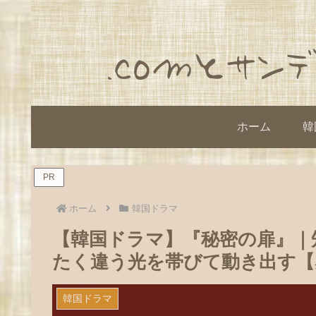
ホーム
韓
PR
ホーム
韓国ドラマ
【韓国ドラマ】『秘密の扉』｜
たく違う光を帯びて動き出す【
韓国ドラマ