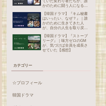
ていた変わり者たちが、誰
かのために闘う人になるま
で【感想】
【韓国ドラマ】『キム秘書
はいったい、なぜ？』｜誰
かのために生きてきた人
が、自分の人生を取り戻し
ていく【感想】
【韓国ドラマ】『ストーブ
リーグ』｜味方ゼロのGM
が、気づけば全員を成長さ
せていた【感想】
カテゴリー
☆プロフィール
韓国ドラマ