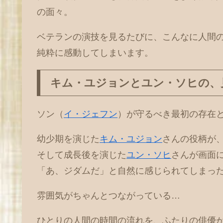
の面々。
ベテランの演技を見るたびに、こんなに人間
純粋に感動してしまいます。
キム・ユジョンとユン・ソヒの、
ソン（
イ・ジェフン
）が守るべき最初の存在
幼少期を演じた
キム・ユジョン
さんの役柄が
そして成長後を演じた
ユン・ソヒ
さんが画面
「あ、ジダムだ」と自然に感じられてしまっ
雰囲気がちゃんとつながっている…
ひとりの人間の時間の流れを、ふたりの俳優