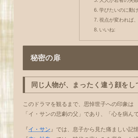
学びたいのに動
視点が変われば
いいね:
秘密の扉
同じ人物が、まったく違う顔をし
このドラマを観るまで、思悼世子への印象は
「イ・サンの悲劇の父」であり、「心を病ん
『
イ・サン
』では、息子から見た痛ましい記