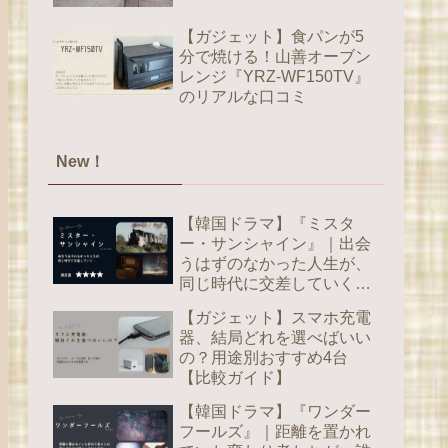
【ガジェット】食パンが5
分で焼ける！山善オーブン
レンジ『YRZ-WF150TV』
のリアルな口コミ
New！
【韓国ドラマ】『ミスタ
ー・サンシャイン』｜出会
うはずのなかった人生が、
同じ時代に交差していく
【感想】
【ガジェット】スマホ充電
器、結局どれを選べばいい
の？用途別おすすめ4台
【比較ガイド】
【韓国ドラマ】『ワンダー
フールズ』｜距離を置かれ