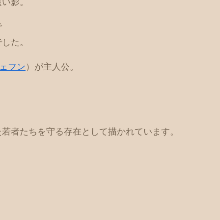
遠い影。
で
でした。
ェフン
）が主人公。
た若者たちを守る存在として描かれています。