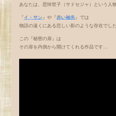
あなたは、思悼世子（サドセジャ）という人
『
イ・サン
』や『
赤い袖先
』では
物語の遠くにある悲しい影のような存在でし
この『秘密の扉』は
その扉を内側から開けてくれる作品です…