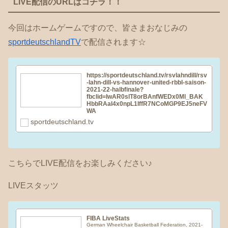
LIVE配信のURLはコチラ！！
今回はホームゲームですので、皆さまおなじみの
sportdeutschlandTV
で配信されます☆
https://sportdeutschland.tv/rsvlahndill/rsv
-lahn-dill-vs-hannover-united-rbbl-saison-
2021-22-halbfinale?
fbclid=IwAR0slT8orBAnfWEDx0Ml_BAK
HbbRAaI4x0npL1IffR7NCoMGP9EJ5neFV
WA
sportdeutschland.tv
こちらでLIVE配信をお楽しみください♪
LIVEスタッツ
FIBA LiveStats
German Wheelchair Basketball Federation, 2021-