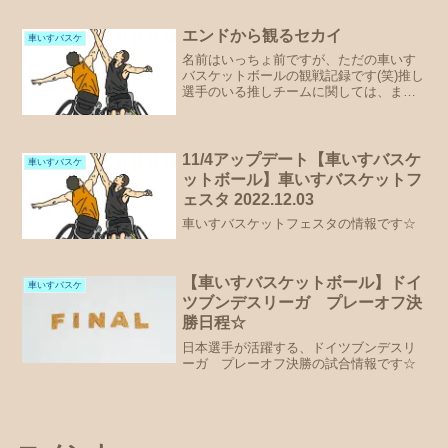
エンドから観るセカイ
車いすバスケ
名前はいっちょ前ですが、ただの車いす
バスケットボールの観戦記録です(笑)推し
選手のいる推しチームに関しては、まだ
結果が出ていないので今日はやめておき
ます☆レギュラーの試合を観客席から生
観戦するのは、2019年のAOC以来でし
た。akibir...
11/4アップデート【車いすバスケ
車いすバスケ
ットボール】車いすバスケットフ
ェスタ 2022.12.03
車いすバスケットフェスタの情報です☆
【車いすバスケットボール】ドイ
車いすバスケ
ツブンデスリーガ プレーオフ決
勝日程☆
日本選手が活躍する、ドイツブンデスリ
ーガ プレーオフ決勝の試合情報です☆